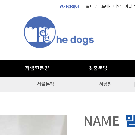
인기검색어 ｜
말티푸
포메라니안
이탈
저렴한분양
맞춤분양
서울본점
하남점
NAME