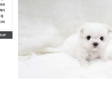
와와
페이
푸들
ORE