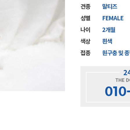
견종
말티즈
성별
FEMALE
나이
2개월
색상
흰색
접종
원구충 및 
2
THE D
010