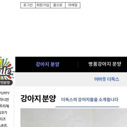
로그인
회원가입
홈으로
이메일
강아지 분양
명품강아지 분양
어바웃 더독스
PUPPY
강아지 분양
더독스의 강아지들을 소개합니다
라니안
프리제
시코기
티즈
스훈트