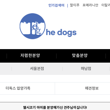
인기검색어 ｜
말티푸
포메라니안
이탈
저렴한분양
맞춤분양
서울본점
하남점
더독스 입양가족
애견정보
웰시코기 아이를 분양해가신 견주님이십니다!