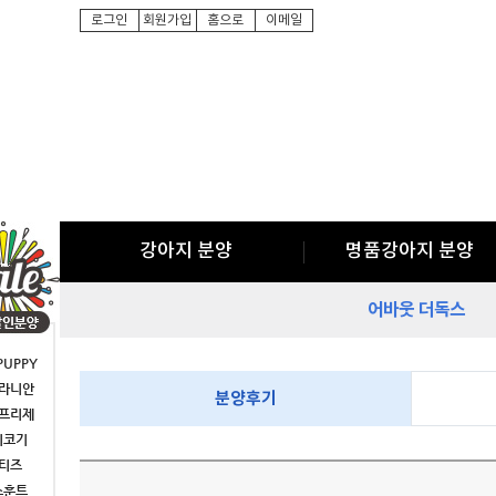
로그인
회원가입
홈으로
이메일
강아지 분양
명품강아지 분양
어바웃 더독스
PUPPY
라니안
분양후기
프리제
시코기
티즈
스훈트